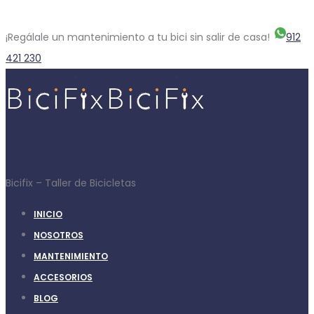
¡Regálale un mantenimiento a tu bici sin salir de casa!
912
421 230
BiciFix
Bicifix – Taller de Bicicletas
INICIO
NOSOTROS
MANTENIMIENTO
ACCESORIOS
BLOG