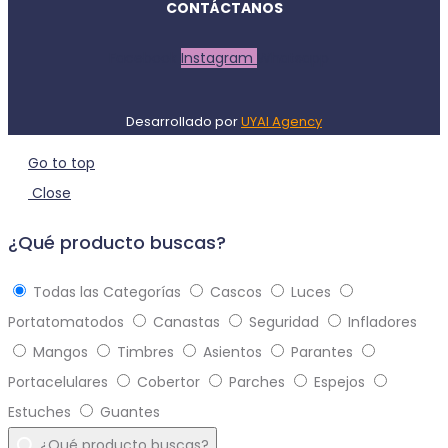
CONTÁCTANOS
Facebook
Instagram
Whatsapp
Desarrollado por
UYAI Agency
Go to top
Close
¿Qué producto buscas?
Todas las Categorías
Cascos
Luces
Portatomatodos
Canastas
Seguridad
Infladores
Mangos
Timbres
Asientos
Parantes
Portacelulares
Cobertor
Parches
Espejos
Estuches
Guantes
¿Qué producto buscas?