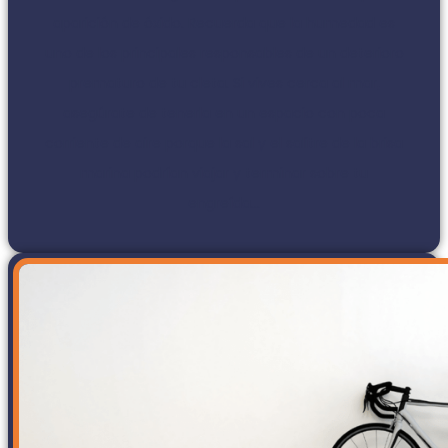
aparición de óxido. Recuerda que la humedad es
uno de los principales responsables de un deterioro
prematuro de tu cleta. Si vives cerca al mar,
asegúrate de tenerla en un espacio con poca
corriente de aire porque la sal y el salitre de la brisa
marina podrían viajar y terminar sobre tu
engreída...