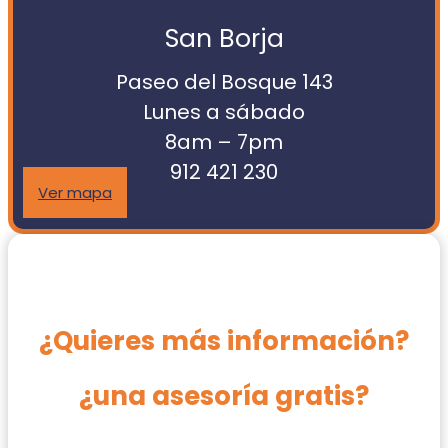
San Borja
Paseo del Bosque 143
Lunes a sábado
8am – 7pm
912 421 230
Ver mapa
¿Quieres más información?
¿una asesoría gratis?