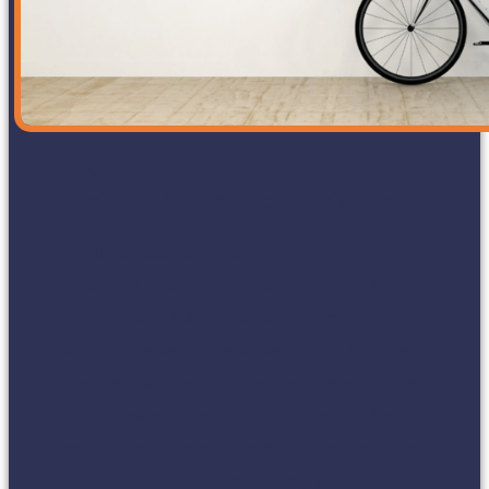
¿Qué tan importante es mantener tu
bici en óptimas condiciones?
Como todo vehículo, nuestra bici también
necesita una revisión periódica para asegurarnos
que todas sus piezas estén funcionando
correctamente: los frenos se activan sin apretar
demasiado la palanca, los cambios entran de
forma sencilla y sin demora, no se producen
sonidos molestos de la cadena al momento de
pedalear, las llantas y los...