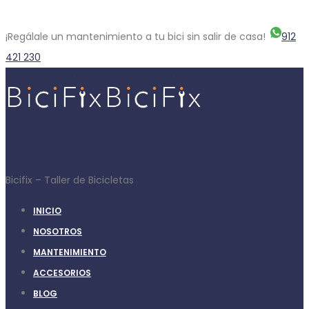
¡Regálale un mantenimiento a tu bici sin salir de casa!
912
421 230
BiciFix
Bicifix – Taller de Bicicletas
INICIO
NOSOTROS
MANTENIMIENTO
ACCESORIOS
BLOG