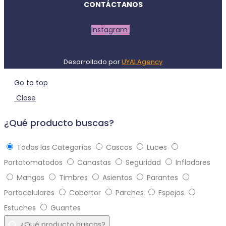
CONTÁCTANOS
Facebook
Instagram
Whatsapp
Desarrollado por
UYAI Agency
Go to top
Close
¿Qué producto buscas?
Todas las Categorías
Cascos
Luces
Portatomatodos
Canastas
Seguridad
Infladores
Mangos
Timbres
Asientos
Parantes
Portacelulares
Cobertor
Parches
Espejos
Estuches
Guantes
¿Qué producto buscas?