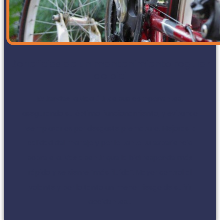
Beneficios de un mantenimiento regular
de bici
Extiendes la vida útil de sus componentes,
asegurando su óptimo funcionamiento, y evitando
reemplazarlos por desgaste prematuro. Mejoras la
calidad del manejo y por lo tanto tu experiencia
sobre ella. Vas a sentir que la bici responde más
rápido y se siente “más fluída”. Mayor control al
volante y por lo tanto un menor riesgo de sufrir
accidentes...