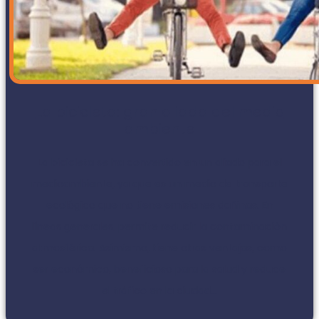
La bicicleta: gran aliada del medio
ambiente
La bicicleta se ha convertido en un aliado para el
medioambiente, ya que es un medio de transporte
ecológico que no tiene emisiones dañinas. En
líneas generales, permite reducir la contaminación
atmosférica. Asimismo, tiene otras ventajas, como
ser económico, beneficioso para la salud y reduce
el tráfico en la ciudad...