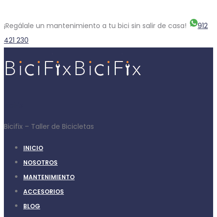
¡Regálale un mantenimiento a tu bici sin salir de casa!
912
421 230
BiciFix
Bicifix – Taller de Bicicletas
INICIO
NOSOTROS
MANTENIMIENTO
ACCESORIOS
BLOG