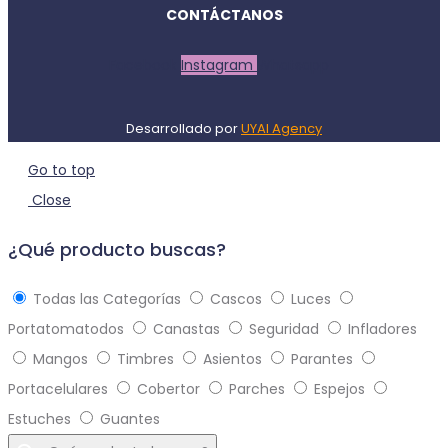
CONTÁCTANOS
Facebook
Instagram
Whatsapp
Desarrollado por
UYAI Agency
Go to top
Close
¿Qué producto buscas?
Todas las Categorías
Cascos
Luces
Portatomatodos
Canastas
Seguridad
Infladores
Mangos
Timbres
Asientos
Parantes
Portacelulares
Cobertor
Parches
Espejos
Estuches
Guantes