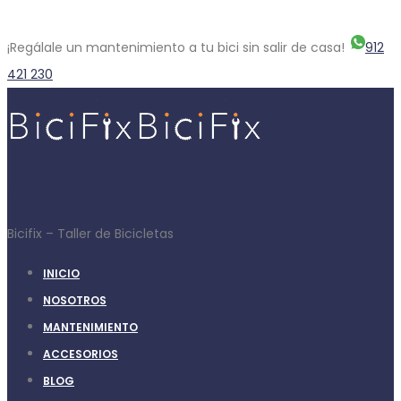
¡Regálale un mantenimiento a tu bici sin salir de casa!
912
421 230
BiciFix
Bicifix – Taller de Bicicletas
INICIO
NOSOTROS
MANTENIMIENTO
ACCESORIOS
BLOG