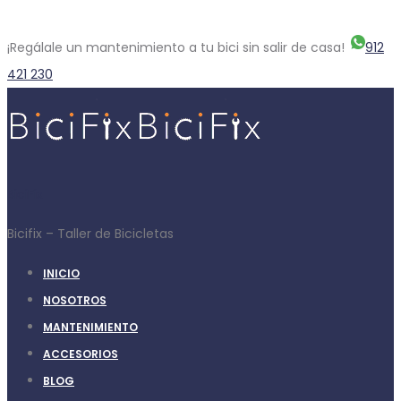
¡Regálale un mantenimiento a tu bici sin salir de casa!
912
421 230
BiciFix
Bicifix – Taller de Bicicletas
INICIO
NOSOTROS
MANTENIMIENTO
ACCESORIOS
BLOG